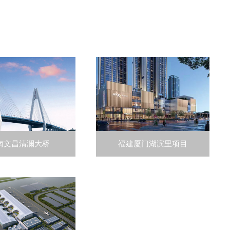
南文昌清澜大桥
福建厦门湖滨里项目