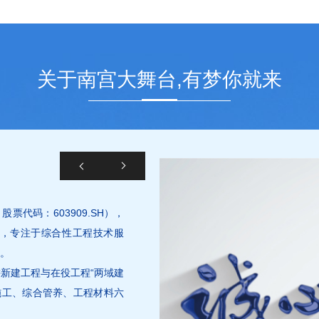
关于南宫大舞台,有梦你就来
票代码：603909.SH），
企业，专注于综合性工程技术服
团。
耕新建工程与在役工程“两域建
施工、综合管养、工程材料六