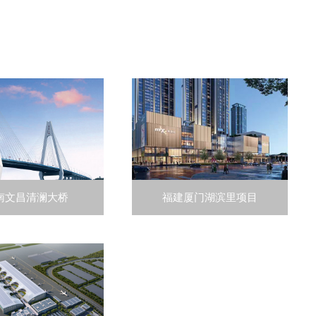
南文昌清澜大桥
福建厦门湖滨里项目