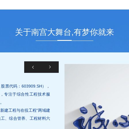
关于南宫大舞台,有梦你就来
票代码：603909.SH），
企业，专注于综合性工程技术服
团。
耕新建工程与在役工程“两域建
施工、综合管养、工程材料六